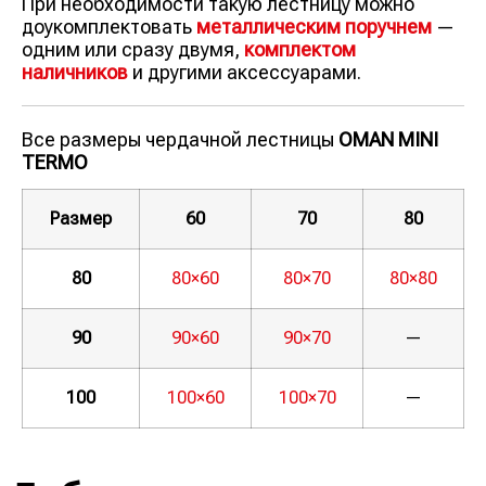
При необходимости такую лестницу можно
доукомплектовать
металлическим поручнем
—
одним или сразу двумя,
комплектом
наличников
и другими аксессуарами.
Все размеры чердачной лестницы
OMAN MINI
TERMO
Размер
60
70
80
80
80×60
80×70
80×80
90
90×60
90×70
—
100
100×60
100×70
—