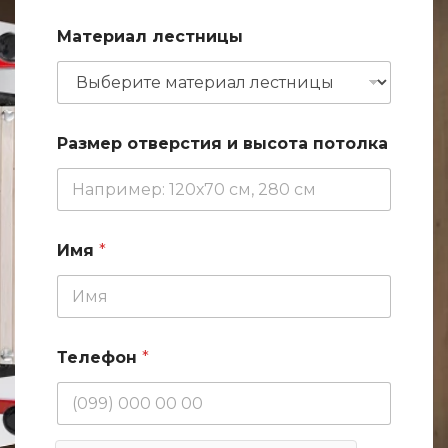
п
Материал лестницы
о
т
о
л
к
а
Размер отверстия и высота потолка
И
м
я
*
и
Имя
*
Телефон
*