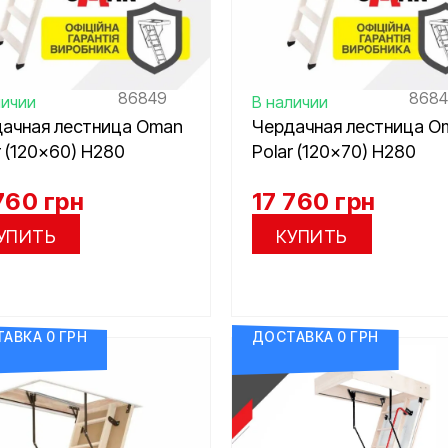
86849
868
личии
В наличии
ачная лестница Oman
Чердачная лестница O
r (120×60) H280
Polar (120×70) H280
760
грн
17 760
грн
УПИТЬ
КУПИТЬ
АВКА 0 ГРН
ДОСТАВКА 0 ГРН