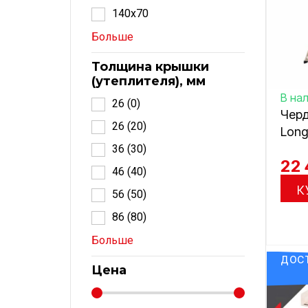
140x70
Больше
Толщина крышки
(утеплителя), мм
В на
26 (0)
Черд
26 (20)
Long
36 (30)
22
46 (40)
К
56 (50)
86 (80)
Больше
ДОСТ
Цена