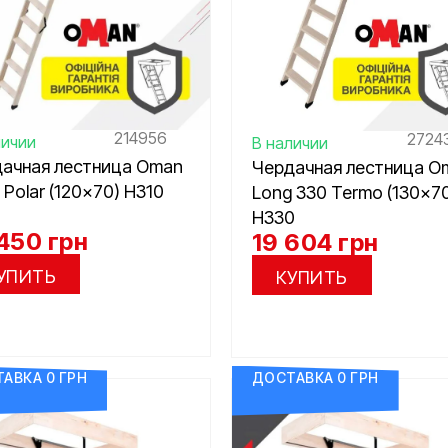
214956
2724
личии
В наличии
ачная лестница Oman
Чердачная лестница O
 Polar (120×70) H310
Long 330 Termo (130×7
H330
 450
грн
19 604
грн
УПИТЬ
КУПИТЬ
АВКА 0 ГРН
ДОСТАВКА 0 ГРН