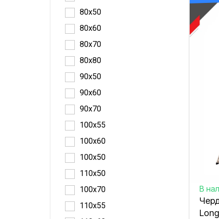
80x50
80x60
80x70
80x80
90x50
90x60
90x70
100x55
100x60
100x50
110x50
В на
100x70
Черд
110x55
Long