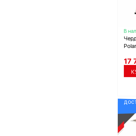
В на
Черд
Pola
17 
К
ДОСТ