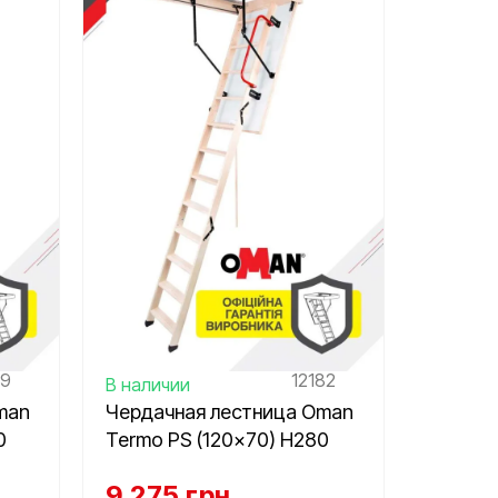
79
12182
В наличии
man
Чердачная лестница Oman
0
Termo PS (120×70) H280
9 275
грн