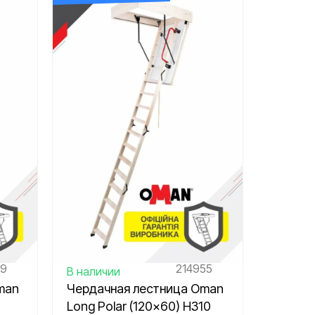
214955
59
В наличии
Чердачная лестница Oman
man
Long Polar (120×60) H310
)