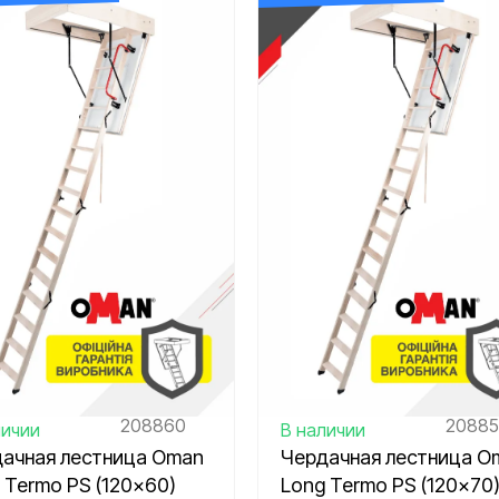
208860
2088
личии
В наличии
ачная лестница Oman
Чердачная лестница O
 Termo PS (120×60)
Long Termo PS (120×70