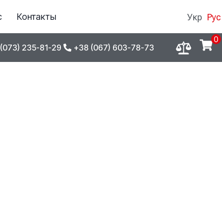
с
Контакты
Укр
Рус
0
(073) 235-81-29
+38 (067) 603-78-73