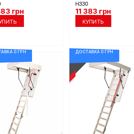
0
H330
383
грн
11 383
грн
УПИТЬ
КУПИТЬ
АВКА 0 ГРН
ДОСТАВКА 0 ГРН