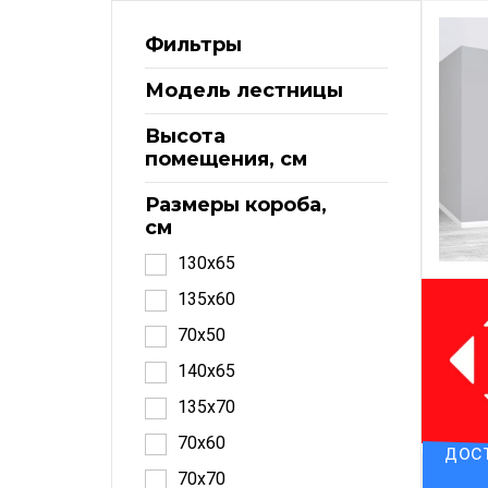
Фильтры
Модель лестницы
Высота
помещения, см
Размеры короба,
см
130x65
135x60
70x50
140x65
135x70
70x60
ДОСТ
70x70