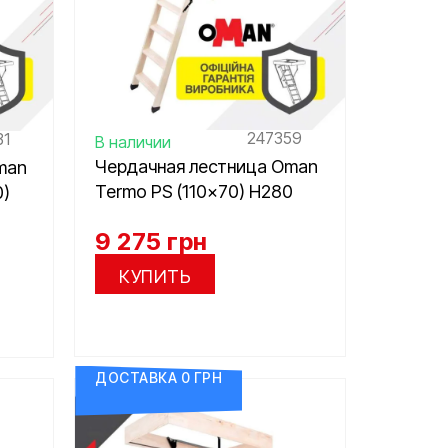
247359
31
В наличии
Чердачная лестница Oman
man
Termo PS (110×70) H280
0)
9 275
грн
КУПИТЬ
ДОСТАВКА 0 ГРН