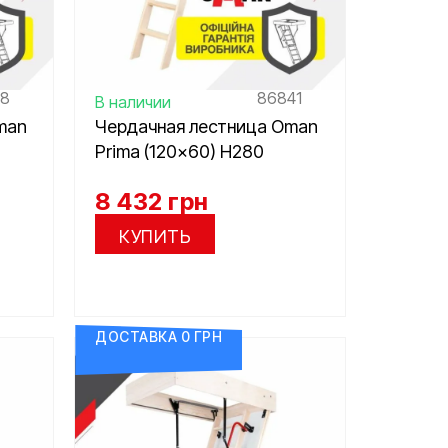
48
86841
В наличии
man
Чердачная лестница Oman
Prima (120×60) H280
8 432
грн
КУПИТЬ
ДОСТАВКА 0 ГРН