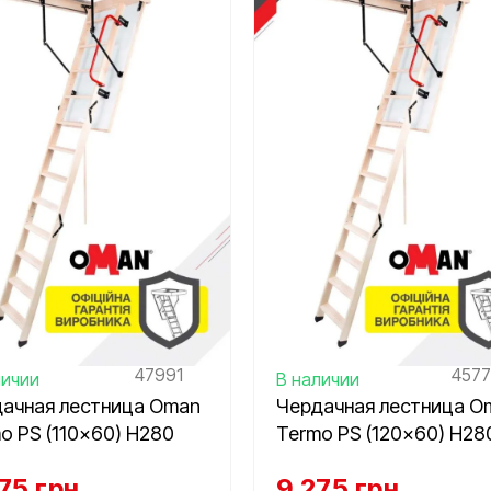
47991
457
личии
В наличии
ачная лестница Oman
Чердачная лестница O
o PS (110×60) H280
Termo PS (120×60) H28
75
грн
9 275
грн