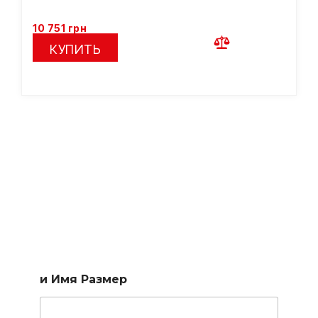
10 751
грн
КУПИТЬ
Подберем лестницу по
вашим параметрам
Заполните короткую форму и наш менеджер подберет
для вас доступные варианты
и Имя Размер