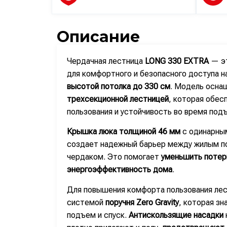
Описание
Чердачная лестница
LONG 330 EXTRA
— эт
для комфортного и безопасного доступа н
высотой потолка до 330 см
. Модель осн
трехсекционной лестницей
, которая обес
пользования и устойчивость во время под
Крышка люка толщиной 46 мм
с одинарным
создает надежный барьер между жилым 
чердаком. Это помогает
уменьшить потер
энергоэффективность дома
.
Для повышения комфорта пользования лес
системой
поручня Zero Gravity
, которая зн
подъем и спуск.
Антискользящие насадки