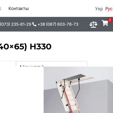
с
Контакты
Укр
Рус
0
(073) 235-81-29
+38 (067) 603-78-73
40×65) H330
Где купить?
Оплата
Обмен / возврат