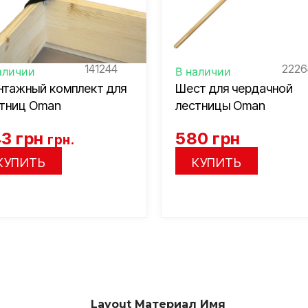
141244
2226
аличии
В наличии
тажный комплект для
Шест для чердачной
тниц Oman
лестницы Oman
43
грн
580
грн
грн.
КУПИТЬ
КУПИТЬ
Layout Материал Имя