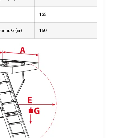
135
пень G (
кг
)
160