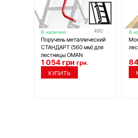
490
В наличии
В н
Поручень металлический
Мон
СТАНДАРТ (560 мм) для
лес
лестницы OMAN
8
1 054
грн
грн.
КУПИТЬ