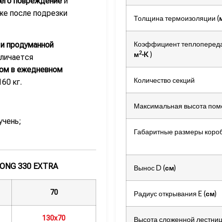
его повреждение
и
же после подрезки
Толщина термоизоляции (
Коэффициент теплопереда
 и продуманной
2
м
·
K
)
личается
ом в ежедневном
Количество секций
60 кг.
Максимальная высота пом
учень;
Габаритные размеры короб
ONG 330 EXTRA
Вынос D (
см
)
70
Радиус открывания E (
см
)
130х70
Высота сложенной лестниц