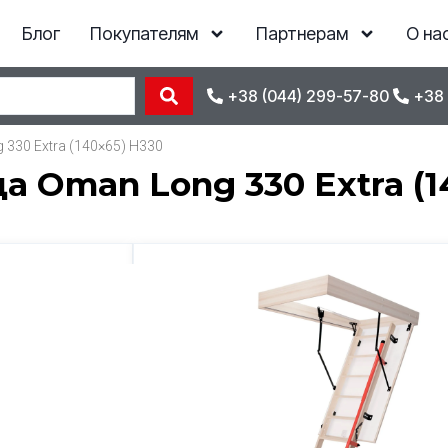
Блог
Покупателям
Партнерам
О на
+38 (044) 299-57-80
+38 
330 Extra (140×65) H330
 Oman Long 330 Extra (1
Отзывы
22 450
грн
*ціна діє при замовленні з сайту
Наличие
Под заказ
Код товара
304925
КУПИТЬ