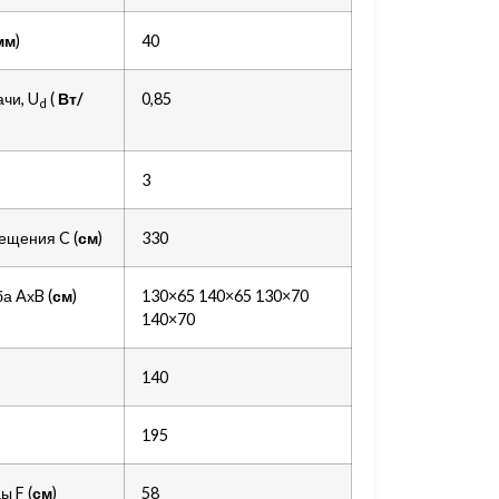
мм
)
40
чи, U
(
Вт
/
0,85
d
3
ещения C (
см
)
330
а AхB (
см
)
130×65 140×65 130×70
140×70
140
195
ы F (
см
)
58