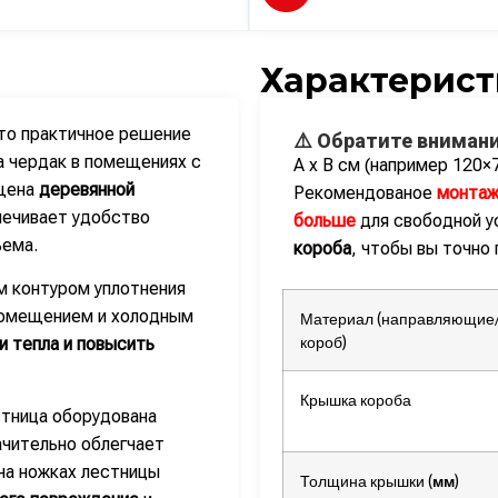
Характерист
о практичное решение
⚠️ Обратите внимани
а чердак в помещениях с
А х В см (например 120×
ащена
деревянной
Рекомендованое
монтаж
печивает удобство
больше
для свободной у
ъема.
короба
, чтобы вы точно
 контуром уплотнения
помещением и холодным
Материал (направляющие/
короб)
и тепла и повысить
Крышка короба
тница оборудована
ачительно облегчает
на ножках лестницы
Толщина крышки (
мм
)