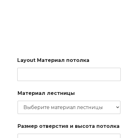
Подберем лестницу по
вашим параметрам
Заполните короткую форму и наш менеджер подберет
для вас доступные варианты
Layout Материал потолка
Материал лестницы
Размер отверстия и высота потолка