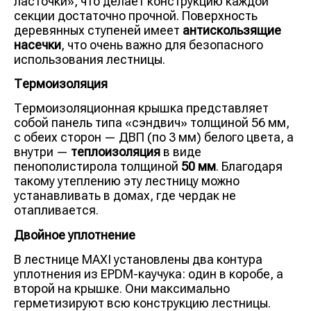
ласточки», что делает конструкцию каждой
секции достаточно прочной. Поверхность
деревянных ступеней имеет
антискользящие
насечки
, что очень важно для безопасного
использования лестницы.
Термоизоляция
Термоизоляционная крышка представляет
собой панель типа «сэндвич» толщиной 56 мм,
с обеих сторон — ДВП (по 3 мм) белого цвета, а
внутри —
теплоизоляция
в виде
пенополистирола толщиной
50 мм
. Благодаря
такому утеплению эту лестницу можно
устанавливать в домах, где чердак не
отапливается.
Двойное уплотнение
В лестнице MAXI установлены два контура
уплотнения из EPDM-каучука: один в коробе, а
второй на крышке. Они максимально
герметизируют всю конструкцию лестницы.