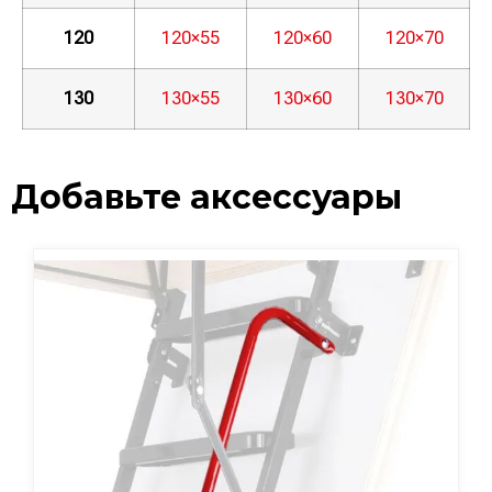
120
120×55
120×60
120×70
130
130×55
130×60
130×70
Добавьте аксессуары