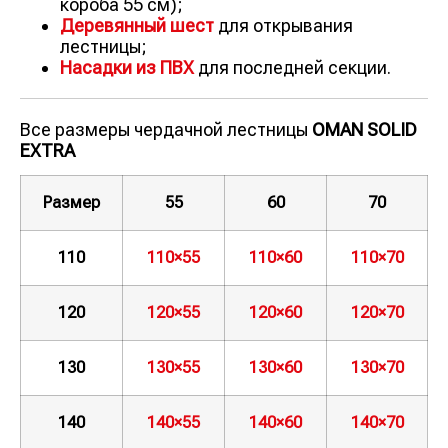
короба 55 см);
Деревянный шест
для открывания
лестницы;
Насадки из ПВХ
для последней секции.
Все размеры чердачной лестницы
OMAN SOLID
EXTRA
Размер
55
60
70
110
110×55
110×60
110×70
120
120×55
120×60
120×70
130
130×55
130×60
130×70
140
140×55
140×60
140×70