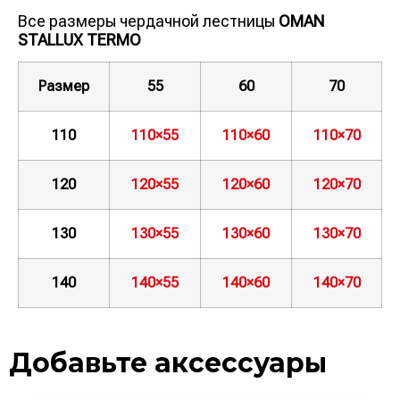
Все размеры чердачной лестницы
OMAN
STALLUX TERMO
Размер
55
60
70
110
110×55
110×60
110×70
120
120×55
120×60
120×70
130
130×55
130×60
130×70
140
140×55
140×60
140×70
Добавьте аксессуары