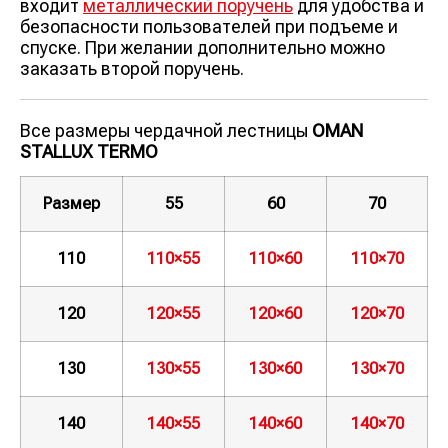
входит
металлический поручень
для удобства и
безопасности пользователей при подъеме и
спуске. При желании дополнительно можно
заказать второй поручень.
Все размеры чердачной лестницы
OMAN
STALLUX TERMO
Размер
55
60
70
110
110×55
110×60
110×70
120
120×55
120×60
120×70
130
130×55
130×60
130×70
140
140×55
140×60
140×70