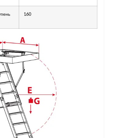
упень
160