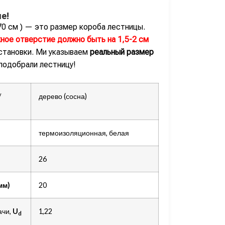
е!
70 см ) — это размер короба лестницы.
ное отверстие должно быть на 1,5-2 см
становки. Ми указываем
реальный размер
 подобрали лестницу!
/
дерево (сосна)
термоизоляционная, белая
26
мм)
20
ачи,
U
1,22
d