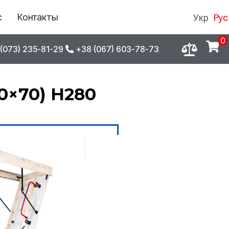
с
Контакты
Укр
Рус
0
(073) 235-81-29
+38 (067) 603-78-73
0×70) H280
ЗИВНО В
EPICENTRK.UA