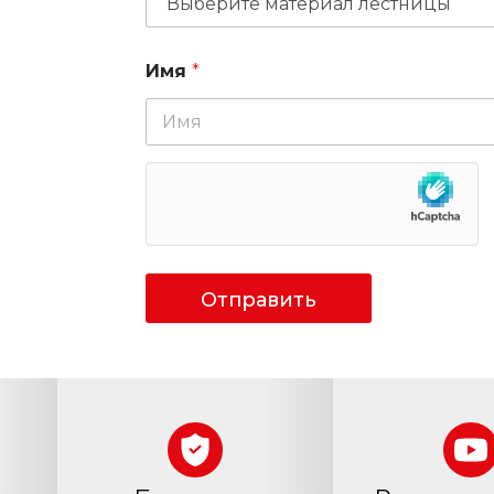
по
Имя
*
одберет
Отправить