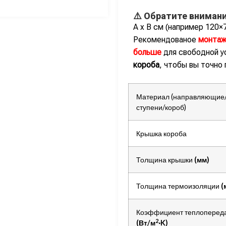
⚠️ Обратите внимани
А х В см (например 120×
Рекомендованое
монтаж
больше
для свободной у
короба
, чтобы вы точно
Материал (направляющие
ступени/короб)
Крышка короба
Толщина крышки
(мм)
Толщина термоизоляции
(
Коэффициент теплоперед
2
(Вт/м
·K)