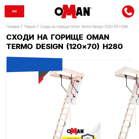
/
/
Головна
Товари
Сходи на горище Oman Termo Design (120×70) H280
СХОДИ НА ГОРИЩЕ OMAN
TERMO DESIGN (120×70) H280
ТІЛЬКИ В ЕПІЦЕНТР