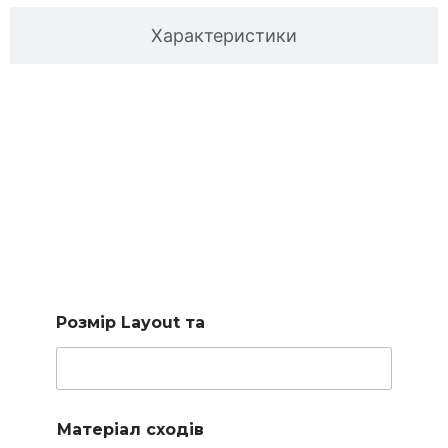
Характеристики
Підберемо сходи за
вашими параметрами
Заповніть коротку форму і наш менеджер підбере для
вас доступні варіанти
Розмір Layout та
Матеріал сходів