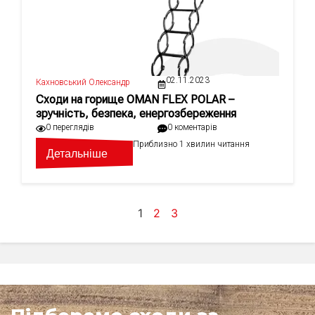
02.11.2023
Кахновський Олександр
Сходи на горище OMAN FLEX POLAR –
зручність, безпека, енергозбереження
0 переглядів
0 коментарів
Приблизно 1 хвилин читання
Детальніше
1
2
3