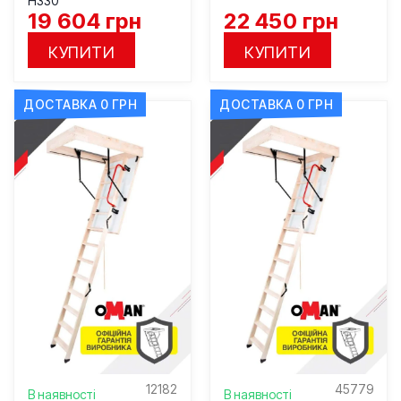
H330
19 604
грн
22 450
грн
КУПИТИ
КУПИТИ
ДОСТАВКА 0 ГРН
ДОСТАВКА 0 ГРН
12182
45779
В наявності
В наявності