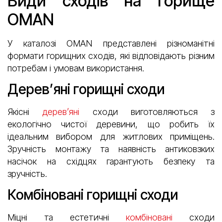
Види сходів на горище
OMAN
У каталозі OMAN представлені різноманітні
формати горищних сходів, які відповідають різним
потребам і умовам використання.
Дерев’яні горищні сходи
Якісні
дерев’яні
сходи виготовляються з
екологічно чистої деревини, що робить їх
ідеальним вибором для житлових приміщень.
Зручність монтажу та наявність антиковзких
насічок на східцях гарантують безпеку та
зручність.
Комбіновані горищні сходи
Міцні та естетичні
комбіновані
сходи