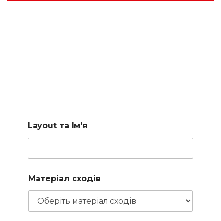
Підберемо сходи за
вашими параметрами
Заповніть коротку форму і наш менеджер підбере для
вас доступні варіанти
Layout та Ім'я
Матеріал сходів