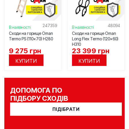
247359
48094
В наявності
В наявності
Сходи на горище Oman
Сходи на горище Oman
Termo PS (110×70) H280
Long Flex Termo (120×60)
H310
9 275
грн
23 399
грн
КУПИТИ
КУПИТИ
ДОПОМОГА ПО
ПІДБОРУ СХОДІВ
ПІДІБРАТИ