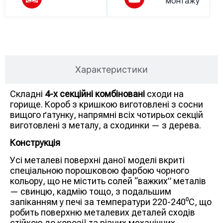
монтажу
Опис товару
Характеристики
Складні
4-х секційні комбіновані
сходи на
горище. Короб з кришкою виготовлені з сосни
вищого ґатунку, напрямні всіх чотирьох секцій
виготовлені з металу, а сходинки — з дерева.
Конструкція
Усі металеві поверхні даної моделі вкриті
спеціальною порошковою фарбою чорного
кольору, що не містить солей “важких” металів
— свинцю, кадмію тощо, з подальшим
запіканням у печі за температури 220-240⁰С, що
робить поверхню металевих деталей сходів
стійкою до корозії та різних механічних