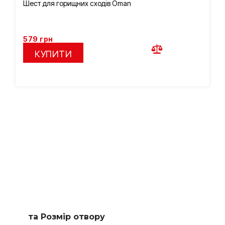
Шест для горищних сходів Oman
579
грн
КУПИТИ
Підберемо сходи за
вашими параметрами
Заповніть коротку форму і наш менеджер підбере для
вас доступні варіанти
та Розмір отвору