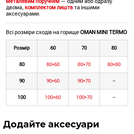
металевим поручнем
— одним або одразу
двома,
комплектом лиштв
та іншими
аксесуарами.
Всі розміри сходів на горище
OMAN MINI TERMO
Розмір
60
70
80
80
80×60
80×70
80×80
90
90×60
90×70
–
100
100×60
100×70
–
Додайте аксесуари