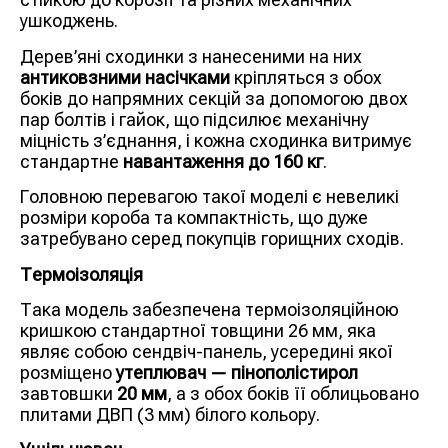
ушкоджень.
Дерев’яні сходинки з нанесеними на них
антиковзними насічками
кріпляться з обох
боків до напрямних секцій за допомогою двох
пар болтів і гайок, що підсилює механічну
міцність з’єднання, і кожна сходинка витримує
стандартне
навантаження до 160 кг
.
Головною перевагою такої моделі є невеликі
розміри короба та компактність, що дуже
затребувано серед покупців горищних сходів.
Термоізоляція
Така модель забезпечена термоізоляційною
кришкою стандартної товщини 26 мм, яка
являє собою сендвіч-панель, усередині якої
розміщено
утеплювач — пінополістирол
завтовшки
20 мм
, а з обох боків її облицьовано
плитами ДВП (3 мм) білого кольору.