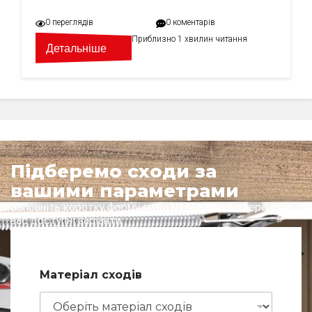
0 переглядів
0 коментарів
Приблизно 1 хвилин читання
Детальніше
Підберемо сходи за
вашими параметрами
Заповніть коротку форму і наш менеджер підбере для
вас доступні варіанти
І
Матеріал сходів
м
'
я