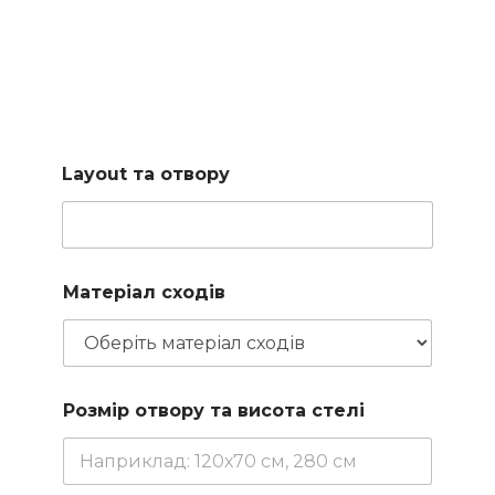
Підберемо сходи за
вашими параметрами
Заповніть коротку форму і наш менеджер підбере для
вас доступні варіанти
Layout та отвору
Матеріал сходів
Розмір отвору та висота стелі