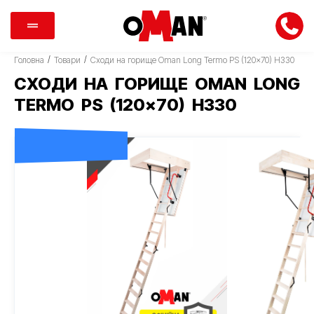
/
/
Головна
Товари
Сходи на горище Oman Long Termo PS (120×70) H330
СХОДИ НА ГОРИЩЕ OMAN LONG
TERMO PS (120×70) H330
ДОСТАВКА 0 ГРН