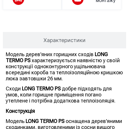
монтажу
Опис товару
Характеристики
Модель дерев’яних горищних сходів
LONG
TERMO PS
характеризується наявністю у своїй
конструкції одноконтурного ущільнювача
всередині короба та теплоізоляційною кришкою
люка завтовшки 26 мм.
Сходи
LONG TERMO PS
добре підходять для
умов, коли горищне приміщення погано
утеплене і потрібна додаткова теплоізоляція.
Конструкція
Модель
LONG TERMO PS
оснащена дерев’яними
сходинками, виготовленими із сосни вищого