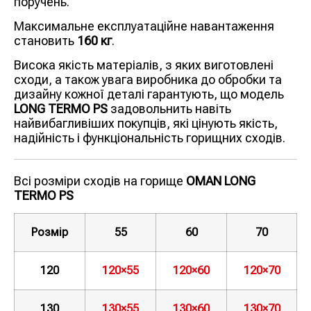
поручень.
Максимальне експлуатаційне навантаження
становить
160 кг
.
Висока якість матеріалів, з яких виготовлені
сходи, а також увага виробника до обробки та
дизайну кожної деталі гарантують, що модель
LONG TERMO PS
задовольнить навіть
найвибагливіших покупців, які цінують якість,
надійність і функціональність горищних сходів.
Всі розміри сходів на горище
OMAN LONG
TERMO PS
Розмір
55
60
70
120
120×55
120×60
120×70
130
130×55
130×60
130×70