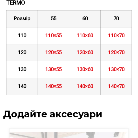
TERMO
Розмір
55
60
70
110
110×55
110×60
110×70
120
120×55
120×60
120×70
130
130×55
130×60
130×70
140
140×55
140×60
140×70
Додайте аксесуари