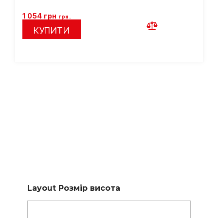
1 054
грн
грн.
КУПИТИ
Підберемо сходи за
вашими параметрами
Заповніть коротку форму і наш менеджер підбере для
вас доступні варіанти
Layout Розмір висота