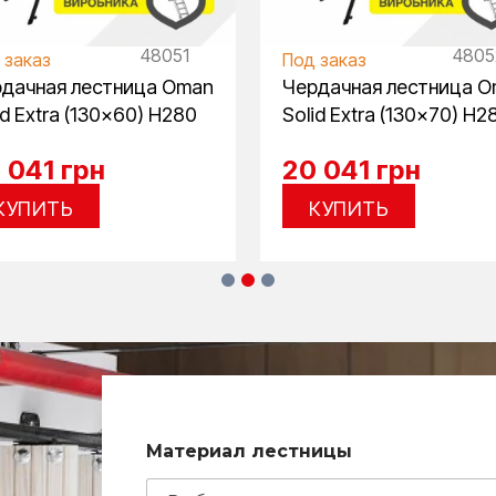
48051
4805
 заказ
Под заказ
дачная лестница Oman
Чердачная лестница 
id Extra (130×60) H280
Solid Extra (130×70) H2
 041
грн
20 041
грн
КУПИТЬ
КУПИТЬ
в
Материал лестницы
ы
с