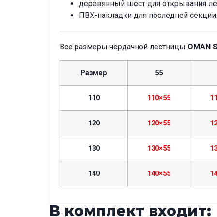
деревянный шест для открывания ле
ПВХ-накладки для последней секции
Все размеры чердачной лестницы
OMAN S
Размер
55
110
110×55
1
120
120×55
1
130
130×55
1
140
140×55
1
В комплект входит: