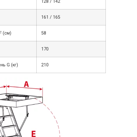
128 / 142
161 / 165
 (см)
58
170
нь G (кг)
210