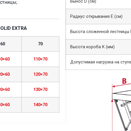
Вынос D (cм)
стницы;
.
Радиус открывания Е (см)
OLID EXTRA
Высота сложенной лестницы F
60
70
Высота короба К (мм)
10×60
110×70
Допустимая нагрузка на ступе
20×60
120×70
30×60
130×70
40×60
140×70