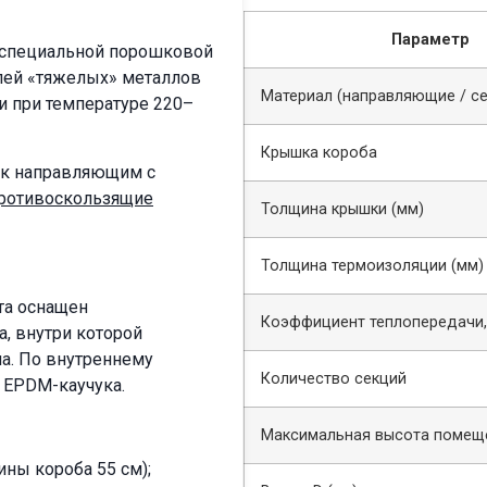
Параметр
 специальной порошковой
олей «тяжелых» металлов
Материал (направляющие / се
и при температуре 220–
Крышка короба
 к направляющим с
ротивоскользящие
Толщина крышки (мм)
Толщина термоизоляции (мм)
та оснащен
Коэффициент теплопередачи, 
, внутри которой
а. По внутреннему
Количество секций
з EPDM-каучука.
Максимальная высота помеще
ны короба 55 см);