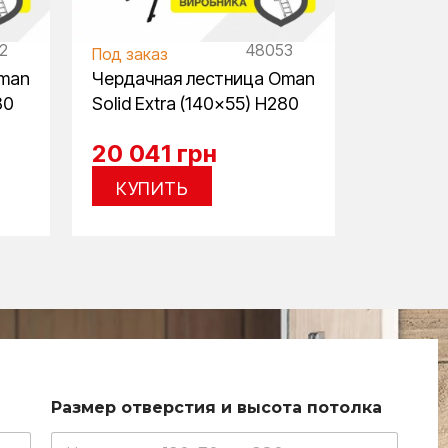
2
48053
Под заказ
Под зака
Oman
Чердачная лестница Oman
Чердачн
80
Solid Extra (140×55) H280
Solid Ex
20 041
грн
20 04
КУПИТЬ
КУП
Размер отверстия и высота потолка