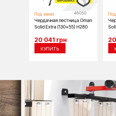
48049
48050
Под заказ
Под
ица Oman
Чердачная лестница Oman
Чер
0) H280
Solid Extra (130×55) H280
Sol
20 041
грн
20
КУПИТЬ