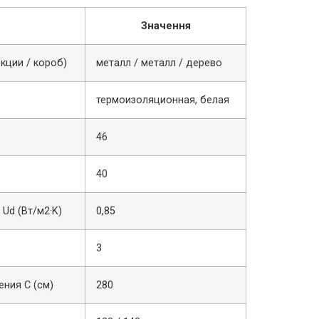
Значення
кции / короб)
металл / металл / дерево
термоизоляционная, белая
46
40
Ud (Вт/м2·K)
0,85
3
ния С (см)
280