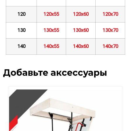
120
120х55
120х60
120х70
130
130х55
130х60
130х70
140
140х55
140х60
140х70
Добавьте аксессуары