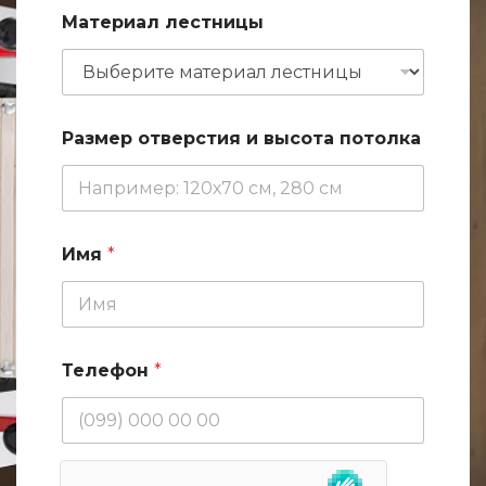
*
Материал лестницы
И
м
я
и
Размер отверстия и высота потолка
Имя
*
Телефон
*