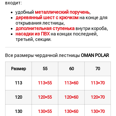
входит:
удобный
металлический поручень
,
деревянный шест с крючком
на конце для
открывания лестницы,
дополнительная ступенька
внутри короба,
насадки из ПВХ
на концах последней,
третьей, секции.
Все размеры чердачной лестницы
OMAN POLAR
Размер
55
60
70
113
113×55
113×60
113×70
120
120×55
120×60
120×70
130
130×55
130×60
130×70