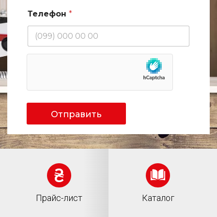
р
Телефон
*
и
а
л
Отправить
Прайс-лист
Каталог