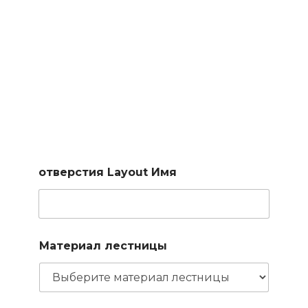
Подберем лестницу по
вашим параметрам
Заполните короткую форму и наш менеджер подберет
для вас доступные варианты
отверстия Layout Имя
Материал лестницы