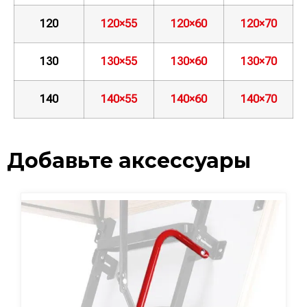
120
120×55
120×60
120×70
130
130×55
130×60
130×70
140
140×55
140×60
140×70
Добавьте аксессуары