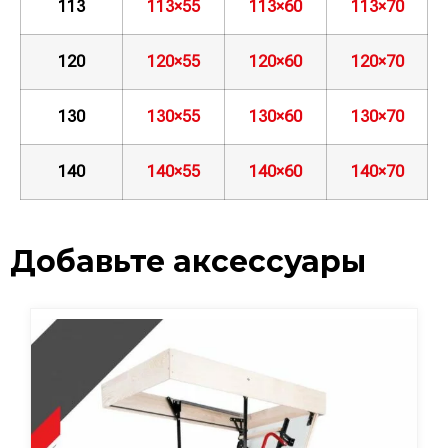
113
113×55
113×60
113×70
120
120×55
120×60
120×70
130
130×55
130×60
130×70
140
140×55
140×60
140×70
Добавьте аксессуары