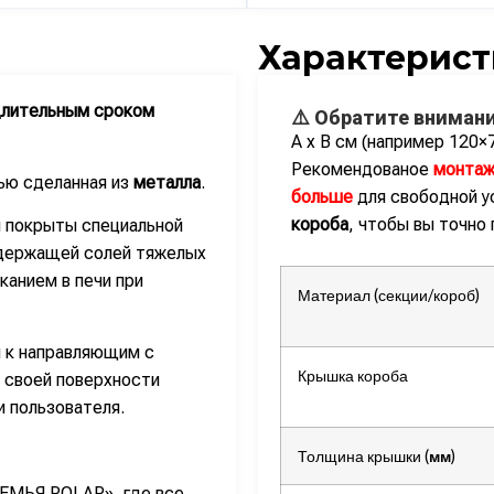
Характерист
длительным сроком
⚠️ Обратите внимани
А х В см (например 120×
Рекомендованое
монтаж
ью сделанная из
металла
.
больше
для свободной у
короба
, чтобы вы точно
 покрыты специальной
одержащей солей тяжелых
канием в печи при
Материал (секции/короб)
 к направляющим с
Крышка короба
 своей поверхности
 пользователя.
Толщина крышки (
мм
)
СЕМЬЯ POLAR», где все