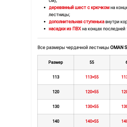
см);
деревянный шест с крючком
на конц
лестницы;
дополнительная ступенька
внутри ко
насадки из ПВХ
на концах последней 
Все размеры чердачной лестницы
OMAN S
Размер
55
113
113×55
11
120
120×55
12
130
130×55
13
140
140×55
14