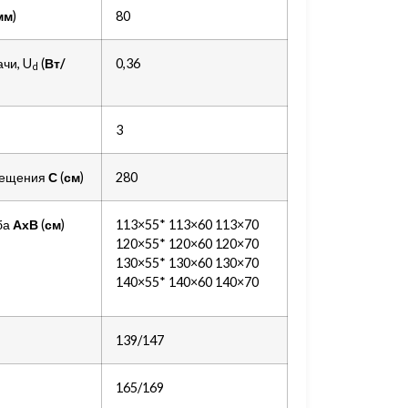
мм
)
80
чи, U
(
Вт
/
0,36
d
3
мещения
С
(
см
)
280
ба
АхВ
(
см
)
113×55* 113×60 113×70
120×55* 120×60 120×70
130×55* 130×60 130×70
140×55* 140×60 140×70
139/147
165/169