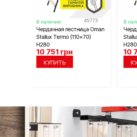
45773
45775
В наличии
В н
ица Oman
Чердачная лестница Oman
Чер
×70)
Stallux Termo (120×70)
Lon
H280
H3
10 751
грн
11
КУПИТЬ