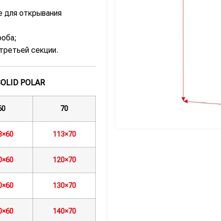
е для открывания
роба;
третьей секции.
OLID POLAR
60
70
3×60
113×70
0×60
120×70
0×60
130×70
0×60
140×70