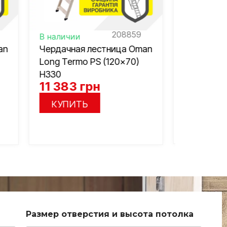
214955
9
В наличии
В налич
Чердачная лестница Oman
Чердачн
Oman
Long Polar (120×60) H310
Long Pol
)
22 450
грн
22 45
КУПИТЬ
КУП
Размер отверстия и высота потолка