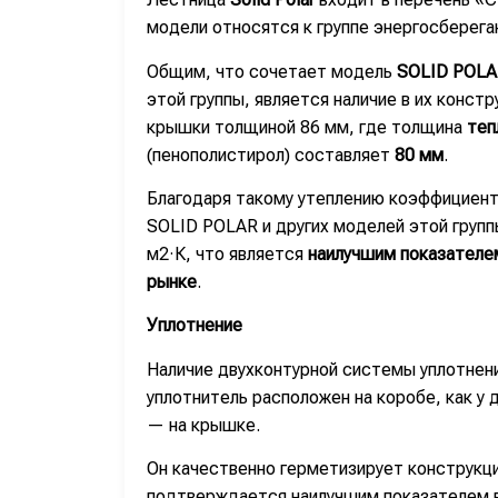
модели относятся к группе энергосберега
Общим, что сочетает модель
SOLID POLA
этой группы, является наличие в их конст
крышки толщиной 86 мм, где толщина
теп
(пенополистирол) составляет
80 мм
.
Благодаря такому утеплению коэффициент
SOLID POLAR и других моделей этой групп
м2·К, что является
наилучшим показателем
рынке
.
Уплотнение
Наличие двухконтурной системы уплотнени
уплотнитель расположен на коробе, как у 
— на крышке.
Он качественно герметизирует конструкц
подтверждается наилучшим показателем