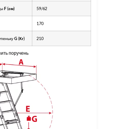
цы
F
(
см
)
59/62
170
упеньку
G
(
Кг
)
210
вить поручень