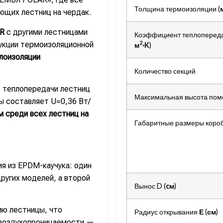
Толщина термоизоляции (
ющих лестниц на чердак.
R
с другими лестницами
Коэффициент теплопереда
2
рукции термоизоляционной
м
·
K
)
лоизоляции
Количество секций
 теплопередачи лестниц
Максимальная высота по
ы составляет U=0,36 Вт/
 среди всех лестниц на
Габаритные размеры коро
я из EPDM-каучука: один
других моделей, а второй
Вынос D (
cм
)
ию лестницы, что
Радиус открывания
Е
(
см
)
 воздухопроницаемости —