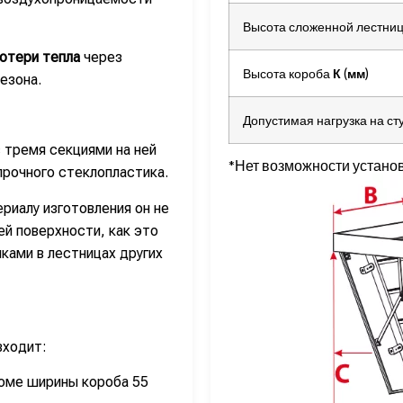
Высота сложенной лестни
отери тепла
через
Высота короба
К
(
мм
)
езона.
Допустимая нагрузка на ст
 тремя секциями на ней
*Нет возможности устано
прочного стеклопластика.
риалу изготовления он не
ей поверхности, как это
ками в лестницах других
входит:
оме ширины короба 55