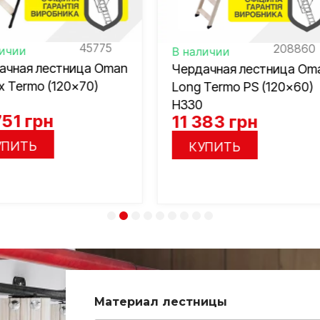
208860
20885
аличии
В наличии
дачная лестница Oman
Чердачная лестница 
g Termo PS (120×60)
Long Termo PS (120×70
30
H330
 383
грн
11 383
грн
КУПИТЬ
КУПИТЬ
Т
Материал лестницы
е
л