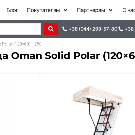
Блог
Покупателям
Партнерам
О на
+38 (044) 299-57-80
+38 
 Polar (120×60) H280
 Oman Solid Polar (120×6
Отзывы
24 242
грн
*ціна діє при замовленні з сайту
Наличие
Под заказ
Код товара
48069
КУПИТЬ