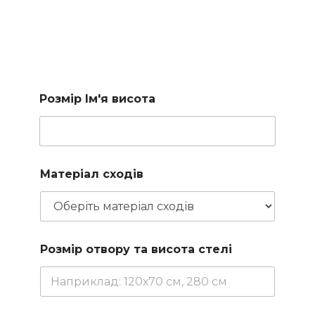
Підберемо сходи за
вашими параметрами
Заповніть коротку форму і наш менеджер підбере для
вас доступні варіанти
Розмір Ім'я висота
Матеріал сходів
Розмір отвору та висота стелі