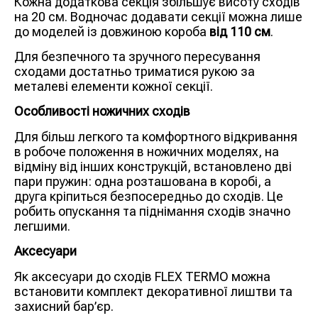
Кожна додаткова секція збільшує висоту сходів
на 20 см. Водночас додавати секції можна лише
до моделей із довжиною короба
від 110 см
.
Для безпечного та зручного пересування
сходами достатньо триматися рукою за
металеві елементи кожної секції.
Особливості ножичних сходів
Для більш легкого та комфортного відкривання
в робоче положення в ножичних моделях, на
відміну від інших конструкцій, встановлено дві
пари пружин: одна розташована в коробі, а
друга кріпиться безпосередньо до сходів. Це
робить опускання та піднімання сходів значно
легшими.
Аксесуари
Як аксесуари до сходів FLEX TERMO можна
встановити комплект декоративної лиштви та
захисний бар’єр.