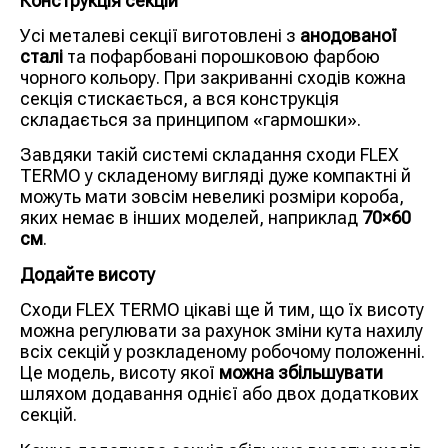
Конструкція секцій
Усі металеві секції виготовлені з
анодованої
сталі
та пофарбовані порошковою фарбою
чорного кольору. При закриванні сходів кожна
секція стискається, а вся конструкція
складається за принципом «гармошки».
Завдяки такій системі складання сходи FLEX
TERMO у складеному вигляді дуже компактні й
можуть мати зовсім невеликі розміри короба,
яких немає в інших моделей, наприклад
70×60
см
.
Додайте висоту
Сходи FLEX TERMO цікаві ще й тим, що їх висоту
можна регулювати за рахунок зміни кута нахилу
всіх секцій у розкладеному робочому положенні.
Це модель, висоту якої
можна збільшувати
шляхом додавання однієї або двох додаткових
секцій.