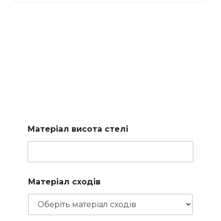
Підберемо сходи за
вашими параметрами
Заповніть коротку форму і наш менеджер підбере для
вас доступні варіанти
Матеріал висота стелі
Матеріал сходів