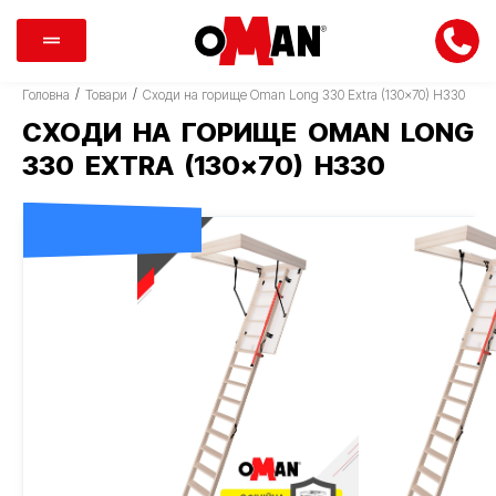
/
/
Головна
Товари
Сходи на горище Oman Long 330 Extra (130×70) H330
СХОДИ НА ГОРИЩЕ OMAN LONG
330 EXTRA (130×70) H330
ДОСТАВКА 0 ГРН