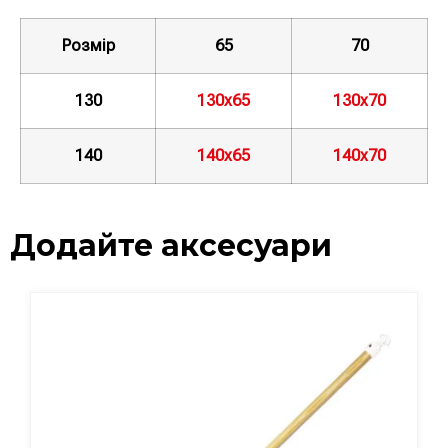
Розмір
65
70
130
130х65
130х70
140
140х65
140х70
Додайте аксесуари