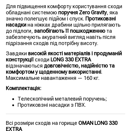
Для підвищення комфорту користування сходи
обладнані системою
поручня Zero Gravity
, яка
значно полегшує підйом і спуск.
Протиковзні
насадки
на ніжках драбини щільно прилягають
до підлоги,
запобігають її пошкодженню
та
забезпечують акуратний вигляд навіть після
підрізання сходів під потрібну висоту.
Завдяки
високій якості матеріалів і продуманій
конструкції
сходи
LONG 330 EXTRA
відзначаються
довговічністю, надійністю та
комфортом у щоденному використанні
.
Максимальне навантаження — 160 кг.
Комплектація:
Телескопічний металевий поручень;
Протиковзні насадки з ПВХ.
Всі розміри сходів на горище
OMAN LONG 330
EXTRA