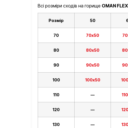
Всі розміри сходів на горище
OMAN FLEX
Розмір
50
70
70х50
70
80
80х50
80
90
90х50
90
100
100х50
10
110
—
11
120
—
12
130
—
13