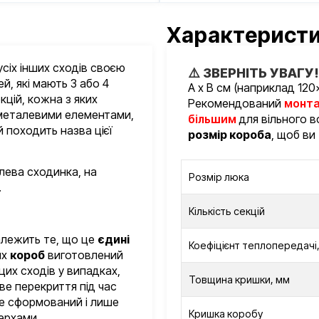
Характерист
усіх інших сходів своєю
⚠️ ЗВЕРНІТЬ УВАГУ!
й, які мають 3 або 4
А х В см (наприклад 120
кцій, кожна з яких
Рекомендований
монта
металевими елементами,
більшим
для вільного 
 походить назва цієї
розмір короба
, щоб ви
ева сходинка, на
Розмір люка
.
Кількість секцій
алежить те, що це
єдині
Коефіцієнт теплопередачі,
их
короб
виготовлений
цих сходів у випадках,
Товщина кришки, мм
ве перекриття під час
не сформований і лише
Кришка коробу
ерхами.