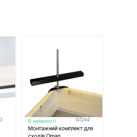
10
141244
В наявності
Під замо
Монтажний комплект для
Захисна
сходів Oman
сходів 