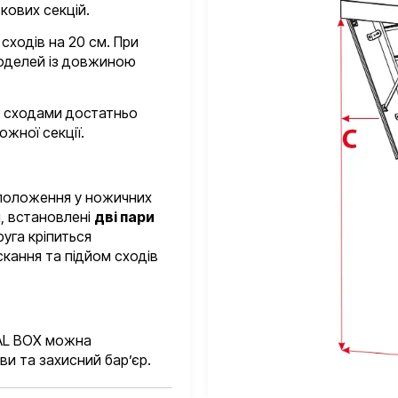
кових секцій.
сходів на 20 см. При
оделей із довжиною
я сходами достатньо
жної секції.
 положення у ножичних
й, встановлені
дві пари
руга кріпиться
кання та підйом сходів
TAL BOX можна
и та захисний бар’єр.