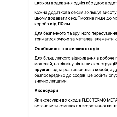
шляхом додавання однієї або двох додат
Кожна додаткова секція збільшує висоту 
цьому додавати секції можна лише до м
короба
від 110 см
.
Для безпечного та зручного пересуванн
триматися рукою за металеві елементи ко
Особливості ножичних сходів
Для більш легкого відкривання в робоче
моделей, на відміну від інших конструкці
пружин
: одна розташована в коробі, а д
безпосередньо до сходів. Це робить опус
значно легшими.
Аксесуари
Як аксесуари до сходів FLEX TERMO ME
встановити комплект декоративної лиштв