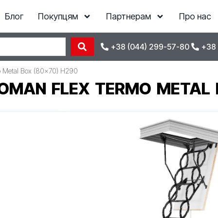
Блог
Покупцям
Партнерам
Про нас
+38 (044) 299-57-80
+38 
 Metal Box (80×70) H290
MAN FLEX TERMO METAL B
Відгуки
23 135
ГРН
*ціна діє при замовленні з сайту
Наявність
Під замовлення
Код товару:
508
КУПИТИ