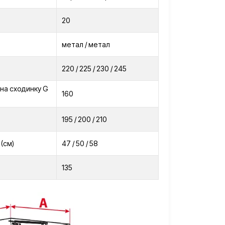
20
метал / метал
220 / 225 / 230 / 245
на сходинку G
160
195 / 200 / 210
(см)
47 / 50 / 58
135