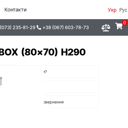
Контакти
Укр
Рус
0
(073) 235-81-29
+38 (067) 603-78-73
OX (80×70) H290
Де купити?
Оплата
Обмін / повернення