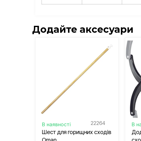
Додайте аксесуари
22264
В наявності
В н
Шест для горищних сходів
Дод
Oman
схо