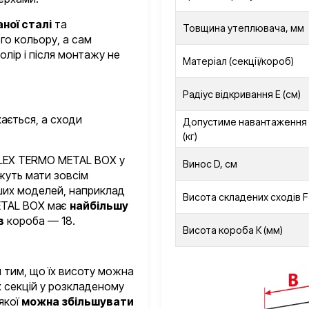
ної сталі
та
Товщина утеплювача, мм
о кольору, а сам
лір і після монтажу не
Матеріал (секції/короб)
Радіус відкривання Е (см)
кається, а сходи
Допустиме навантаження 
(кг)
FLEX TERMO METAL BOX у
Винос D, см
жуть мати зовсім
нших моделей, наприклад
Висота складених сходів F 
ETAL BOX має
найбільшу
в
короба — 18.
Висота короба К (мм)
 тим, що їх висоту можна
х секцій у розкладеному
якої
можна збільшувати