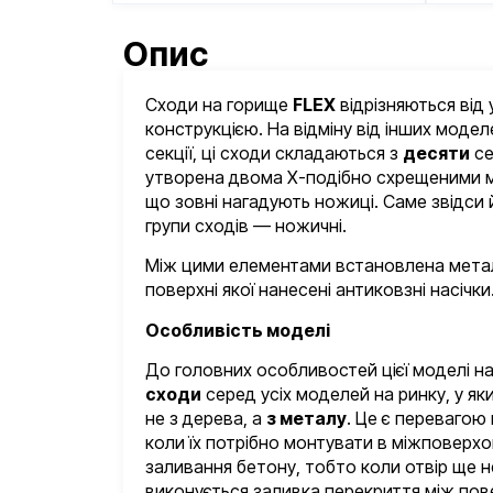
Опис
Сходи на горище
FLEX
відрізняються від 
конструкцією. На відміну від інших моделе
секції, ці сходи складаються з
десяти
се
утворена двома Х-подібно схрещеними 
що зовні нагадують ножиці. Саме звідси й
групи сходів — ножичні.
Між цими елементами встановлена метал
поверхні якої нанесені антиковзні насічки
Особливість моделі
До головних особливостей цієї моделі н
сходи
серед усіх моделей на ринку, у як
не з дерева, а
з металу
. Це є перевагою 
коли їх потрібно монтувати в міжповерхо
заливання бетону, тобто коли отвір ще 
виконується заливка перекриття між пов