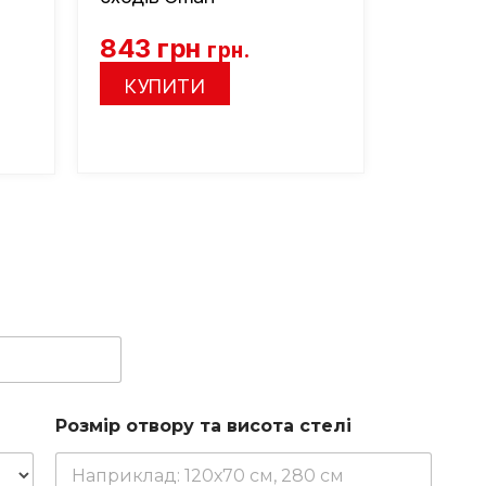
843
грн
1 897
грн.
КУПИТИ
КУП
Розмір отвору та висота стелі