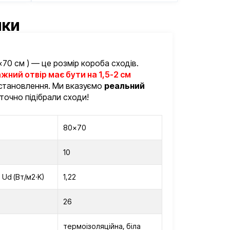
ики
×70 см ) — це розмір короба сходів.
жний отвір має бути на 1,5-2 см
встановлення. Ми вказуємо
реальний
 точно підібрали сходи!
80×70
10
 Ud (Вт/м2·K)
1,22
26
термоізоляційна, біла