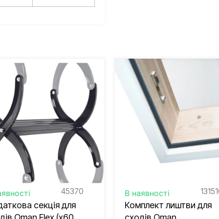
45370
1315
аявності
В наявності
аткова секція для
Комплект лиштви для
дів Oman Flex (x60,
сходів Oman