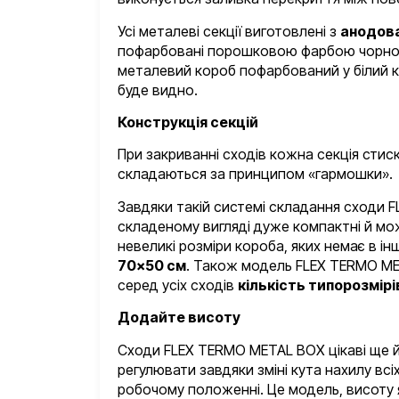
Усі металеві секції виготовлені з
анодова
пофарбовані порошковою фарбою чорног
металевий короб пофарбований у білий ко
буде видно.
Конструкція секцій
При закриванні сходів кожна секція стис
складаються за принципом «гармошки».
Завдяки такій системі складання сходи 
складеному вигляді дуже компактні й мо
невеликі розміри короба, яких немає в і
70×50 см
. Також модель FLEX TERMO M
серед усіх сходів
кількість типорозмірі
Додайте висоту
Сходи FLEX TERMO METAL BOX цікаві ще й
регулювати завдяки зміні кута нахилу всі
робочому положенні. Це модель, висоту 