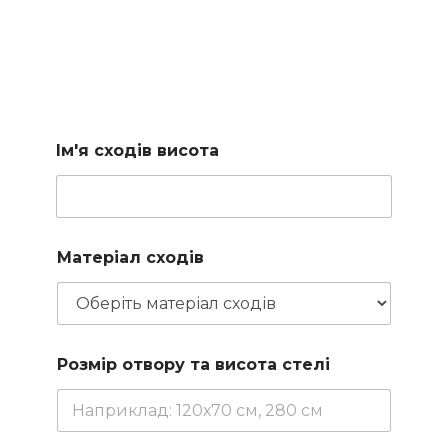
Підберемо сходи за
вашими параметрами
Заповніть коротку форму і наш менеджер підбере для
вас доступні варіанти
Ім'я сходів висота
Матеріал сходів
Розмір отвору та висота стелі