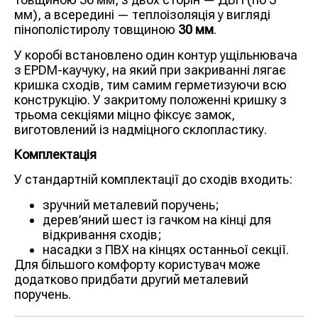
мм), а всередині — теплоізоляція у вигляді
пінополістиролу товщиною
30 мм
.
У коробі встановлено один контур ущільнювача
з EPDM-каучуку, на який при закриванні лягає
кришка сходів, тим самим герметизуючи всю
конструкцію. У закритому положенні кришку з
трьома секціями міцно фіксує замок,
виготовлений із надміцного склопластику.
Комплектація
У стандартній комплектації до сходів входить:
зручний металевий поручень;
дерев’яний шест із гачком на кінці для
відкривання сходів;
насадки з ПВХ на кінцях останньої секції.
Для більшого комфорту користувач може
додатково придбати другий металевий
поручень.