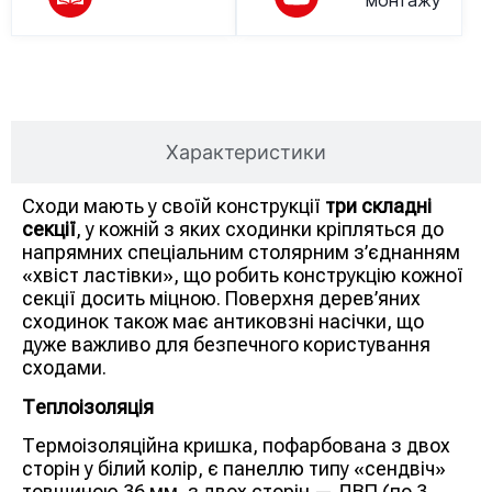
монтажу
Опис товару
Характеристики
Сходи мають у своїй конструкції
три складні
секції
, у кожній з яких сходинки кріпляться до
напрямних спеціальним столярним з’єднанням
«хвіст ластівки», що робить конструкцію кожної
секції досить міцною. Поверхня дерев’яних
сходинок також має антиковзні насічки, що
дуже важливо для безпечного користування
сходами.
Теплоізоляція
Термоізоляційна кришка, пофарбована з двох
сторін у білий колір, є панеллю типу «сендвіч»
товщиною 36 мм, з двох сторін — ДВП (по 3