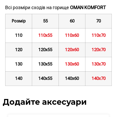
Всі розміри сходів на горище
OMAN KOMFORT
Розмір
55
60
70
110
110х55
110х60
110х70
120
120х55
120х60
120х70
130
130х55
130х60
130х70
140
140х55
140х60
140х70
Додайте аксесуари