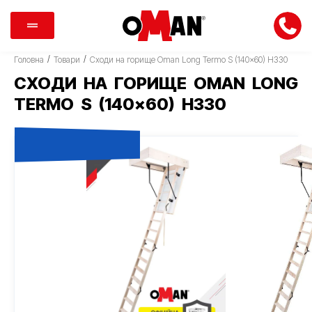
/
/
Головна
Товари
Сходи на горище Oman Long Termo S (140×60) H330
СХОДИ НА ГОРИЩЕ OMAN LONG
TERMO S (140×60) H330
ТІЛЬКИ В ЕПІЦЕНТР