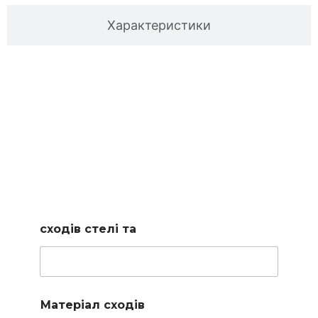
Характеристики
Підберемо сходи за
вашими параметрами
Заповніть коротку форму і наш менеджер підбере для
вас доступні варіанти
сходів стелі та
Матеріал сходів