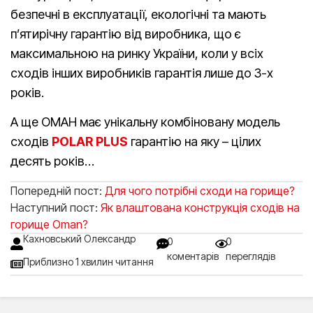
безпечні в експлуатації, екологічні та мають
п’ятирічну гарантію від виробника, що є
максимальною на ринку України, коли у всіх
сходів інших виробників гарантія лише до 3-х
років.
А ще ОМАН має унікальну комбіновану модель
сходів
POLAR PLUS
гарантію на яку – цілих
десять років…
Попередній пост:
Для чого потрібні сходи на горище?
Наступний пост:
Як влаштована конструкція сходів на
горище Oman?
Кахновський Олександр
0
0
коментарів
переглядів
Приблизно 1 хвилин читання