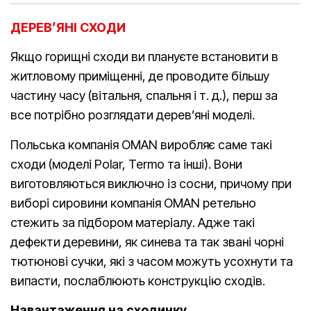
ДЕРЕВ’ЯНІ СХОДИ
Якщо горищні сходи ви плануєте встановити в
житловому приміщенні, де проводите більшу
частину часу (вітальня, спальня і т. д.), перш за
все потрібно розглядати дерев’яні моделі.
Польська компанія OMAN виробляє саме такі
сходи (моделі Polar, Termo та інші). Вони
виготовляються виключно із сосни, причому при
виборі сировини компанія OMAN ретельно
стежить за підбором матеріалу. Адже такі
дефекти деревини, як синева та так звані чорні
тютюнові сучки, які з часом можуть усохнути та
випасти, послаблюють конструкцію сходів.
Навантаження на сходинку