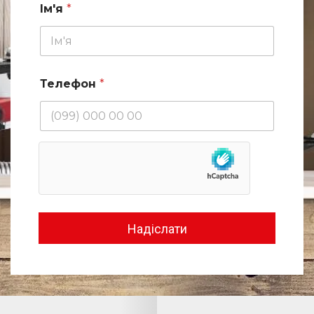
Ім'я
*
Телефон
*
Надіслати