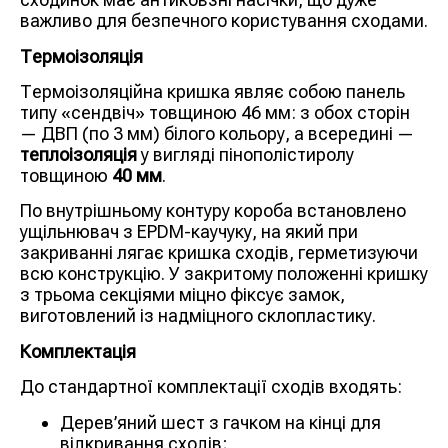
важливо для безпечного користування сходами.
Термоізоляція
Термоізоляційна кришка являє собою панель
типу «сендвіч» товщиною 46 мм: з обох сторін
— ДВП (по 3 мм) білого кольору, а всередині —
теплоізоляція
у вигляді пінополістиролу
товщиною
40 мм
.
По внутрішньому контуру короба встановлено
ущільнювач з EPDM-каучуку, на який при
закриванні лягає кришка сходів, герметизуючи
всю конструкцію. У закритому положенні кришку
з трьома секціями міцно фіксує замок,
виготовлений із надміцного склопластику.
Комплектація
До стандартної комплектації сходів входять:
Дерев’яний шест з гачком на кінці для
відкривання сходів;