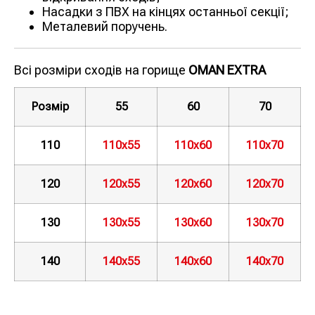
Насадки з ПВХ на кінцях останньої секції;
Металевий поручень.
Всі розміри сходів на горище
OMAN EXTRA
Розмір
55
60
70
110
110х55
110х60
110х70
120
120х55
120х60
120х70
130
130х55
130х60
130х70
140
140х55
140х60
140х70