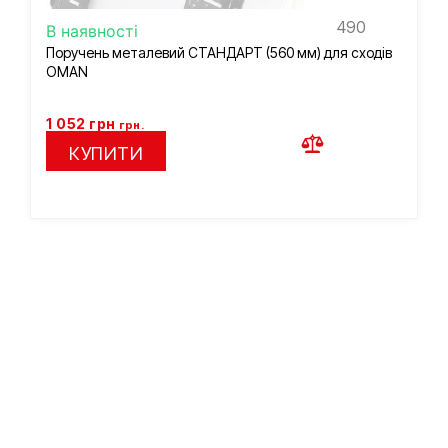
490
В наявності
Поручень металевий СТАНДАРТ (560 мм) для сходів
OMAN
1 052
грн
грн.
КУПИТИ
Підберемо сходи за
вашими параметрами
Заповніть коротку форму і наш менеджер підбере для
вас доступні варіанти