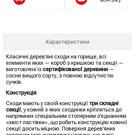
монтажу
Опис товару
Характеристики
Класичні дерев’яні сходи на горище, всі
елементи яких — короб з кришкою та секції —
виготовлені із
сертифікованої деревини
—
сосни вищого сорту, з повною відсутністю
сучків.
Конструкція
Сходи мають у своїй конструкції
три складні
секції
, у кожній з яких сходинки кріпляться до
напрямних спеціальним столярним з’єднанням
«хвіст ластівки», що робить конструкцію кожної
секції досить міцною. Поверхня дерев’яних
сходинок має антиковзні насічки, що дуже