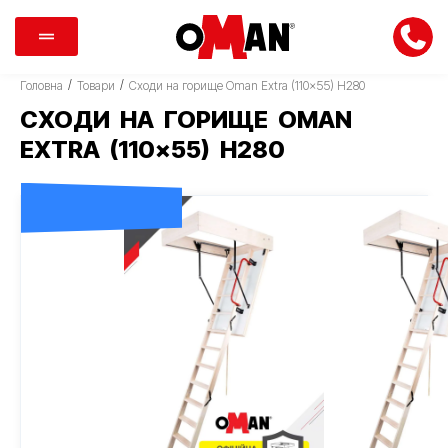
/
/
Головна
Товари
Сходи на горище Oman Extra (110×55) H280
СХОДИ НА ГОРИЩЕ OMAN
EXTRA (110×55) H280
ДОСТАВКА 0 ГРН