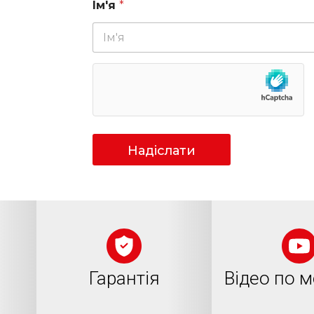
Ім'я
*
ере для
Надіслати
Гарантія
Відео по 