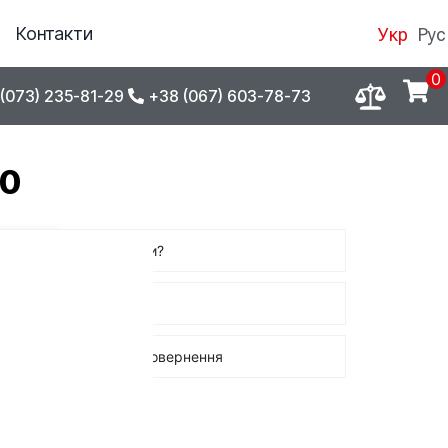
Контакти
Укр
Рус
0
(073) 235-81-29
+38 (067) 603-78-73
80
Де купити?
Оплата
Обмін / повернення