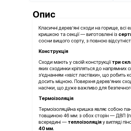
Опис
Класичні дерев’яні сходи на горище, всі 
кришкою та секції — виготовлені із
серт
сосни вищого сорту, з повною відсутніст
Конструкція
Сходи мають у своїй конструкції
три скл
яких сходинки кріпляться до напрямних 
з’єднанням «хвіст ластівки», що робить к
досить міцною. Поверхня дерев’яних схо
насічки, що дуже важливо для безпечног
Термоізоляція
Термоізоляційна кришка являє собою пан
товщиною 46 мм: з обох сторін — ДВП (по
всередині —
теплоізоляція
у вигляді пі
40 мм
.