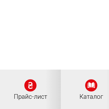
Заповніть коротку форму і наш менеджер підб
вас доступні варіанти
Прайс-лист
Каталог