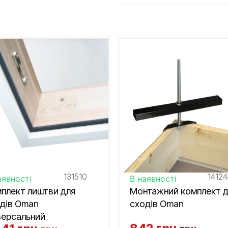
131510
14124
аявності
В наявності
плект лиштви для
Монтажний комплект д
дів Oman
сходів Oman
версальний