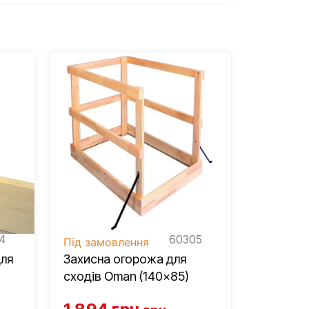
4
60305
Під замовлення
Під замо
ля
Захисна огорожа для
Додатко
сходів Oman (140×85)
OMAN (D