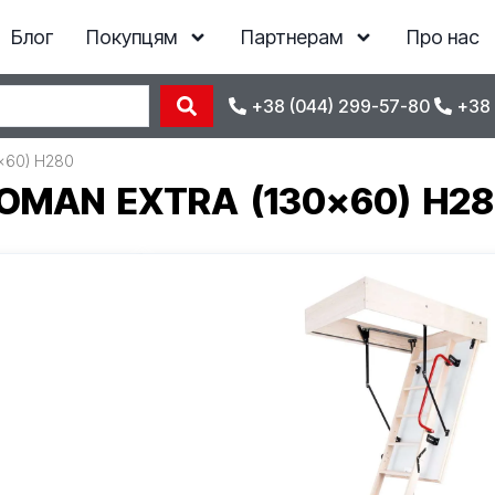
Блог
Покупцям
Партнерам
Про нас
+38 (044) 299-57-80
+38 
0×60) H280
OMAN EXTRA (130×60) H2
Відгуки
15 388
ГРН
*ціна діє при замовленні з сайту
Наявність
Під замовлення
Код товару:
47947
КУПИТИ