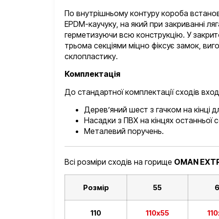
По внутрішньому контуру короба встано
EPDM-каучуку, на який при закриванні ляг
герметизуючи всю конструкцію. У закри
трьома секціями міцно фіксує замок, виг
склопластику.
Комплектація
До стандартної комплектації сходів вход
Дерев’яний шест з гачком на кінці д
Насадки з ПВХ на кінцях останньої се
Металевий поручень.
Всі розміри сходів на горище
OMAN EXT
Розмір
55
110
110х55
11