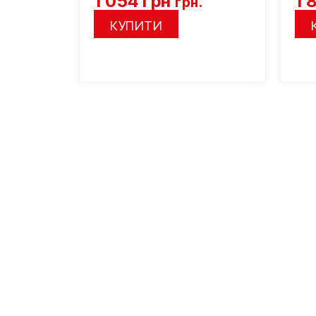
1 054
грн
1 
грн.
КУПИТИ
Підберемо сходи за
вашими параметрами