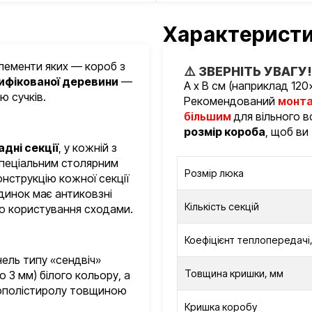
Характерист
елементи яких — короб з
⚠️ ЗВЕРНІТЬ УВАГУ!
ифікованої деревини
—
А х В см (наприклад 120
ю сучків.
Рекомендований
монта
більшим
для вільного 
розмір короба
, щоб ви
адні секції
, у кожній з
спеціальним столярним
Розмір люка
онструкцію кожної секції
динок має антиковзні
Кількість секцій
о користування сходами.
Коефіцієнт теплопередачі,
ель типу «сендвіч»
Товщина кришки, мм
 3 мм) білого кольору, а
нополістиролу товщиною
Кришка коробу