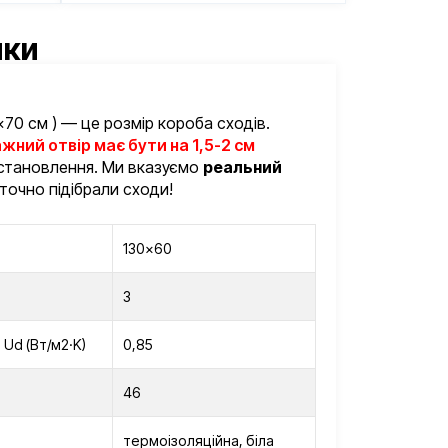
ики
×70 см ) — це розмір короба сходів.
жний отвір має бути на 1,5-2 см
встановлення. Ми вказуємо
реальний
 точно підібрали сходи!
130×60
3
 Ud (Вт/м2·K)
0,85
46
термоізоляційна, біла