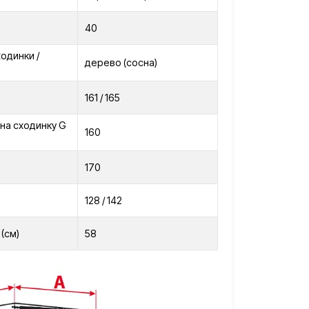
40
ходинки /
дерево (сосна)
161 / 165
на сходинку G
160
170
128 / 142
(см)
58