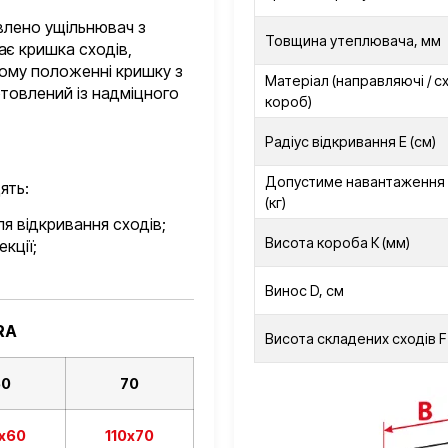
влено ущільнювач з
Товщина утеплювача, мм
ає кришка сходів,
тому положенні кришку з
Матеріал (направляючі / с
отовлений із надміцного
короб)
Радіус відкривання Е (см)
Допустиме навантаження 
ять:
(кг)
ля відкривання сходів;
Висота короба К (мм)
кції;
Винос D, см
RA
Висота складених сходів F 
60
70
0х60
110х70