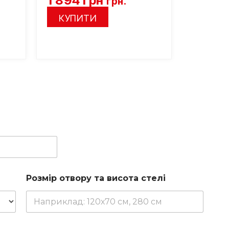
1 894
грн
2 735
грн.
КУПИТИ
КУП
Розмір отвору та висота стелі