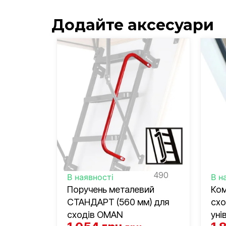
Додайте аксесуари
490
В наявності
В н
Поручень металевий
Ком
СТАНДАРТ (560 мм) для
схо
сходів OMAN
уні