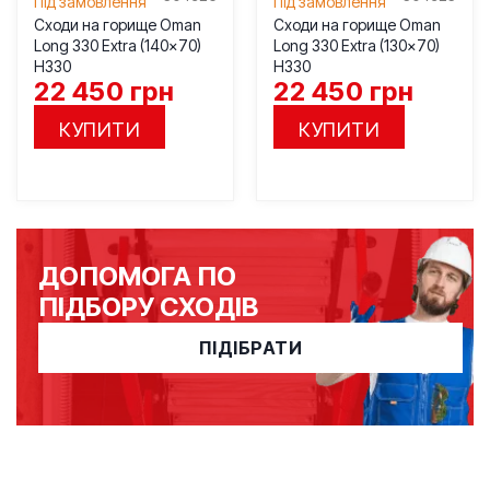
Під замовлення
Під замовлення
Сходи на горище Oman
Сходи на горище Oman
Long 330 Extra (140×70)
Long 330 Extra (130×70)
H330
H330
22 450
грн
22 450
грн
КУПИТИ
КУПИТИ
ДОПОМОГА ПО
ПІДБОРУ СХОДІВ
ПІДІБРАТИ