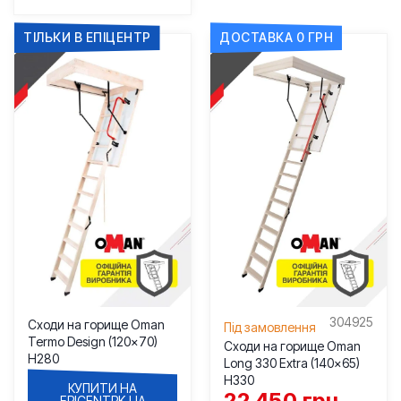
ТІЛЬКИ В ЕПІЦЕНТР
ДОСТАВКА 0 ГРН
304925
Сходи на горище Oman
Під замовлення
Termo Design (120×70)
Сходи на горище Oman
H280
Long 330 Extra (140×65)
H330
КУПИТИ НА
22 450
грн
EPICENTRK.UA