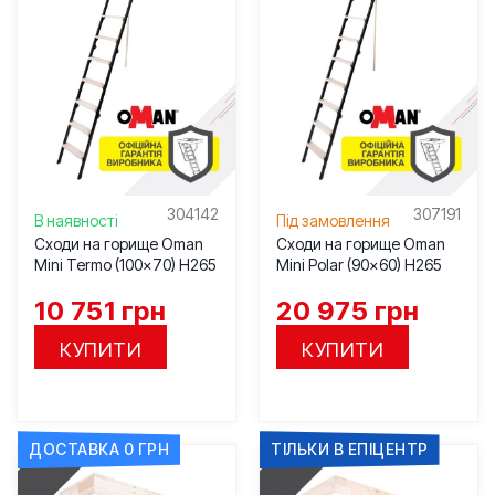
304142
307191
В наявності
Під замовлення
Сходи на горище Oman
Сходи на горище Oman
Mini Termo (100×70) H265
Mini Polar (90×60) H265
10 751
грн
20 975
грн
КУПИТИ
КУПИТИ
ДОСТАВКА 0 ГРН
ТІЛЬКИ В ЕПІЦЕНТР