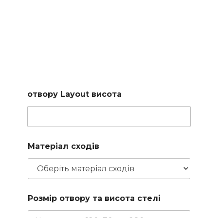
Підберемо сходи за
вашими параметрами
Заповніть коротку форму і наш менеджер підбере для
вас доступні варіанти
отвору Layout висота
Матеріал сходів
Розмір отвору та висота стелі