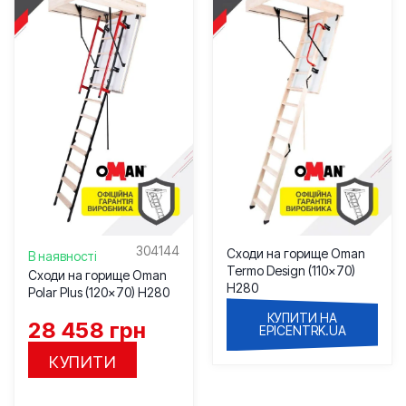
304144
Сходи на горище Oman
В наявності
Termo Design (110×70)
Сходи на горище Oman
H280
Polar Plus (120×70) H280
КУПИТИ НА
28 458
грн
EPICENTRK.UA
КУПИТИ