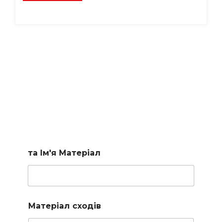
Підберемо сходи за
вашими параметрами
Заповніть коротку форму і наш менеджер підбере для
вас доступні варіанти
та Ім'я Матеріал
Матеріал сходів