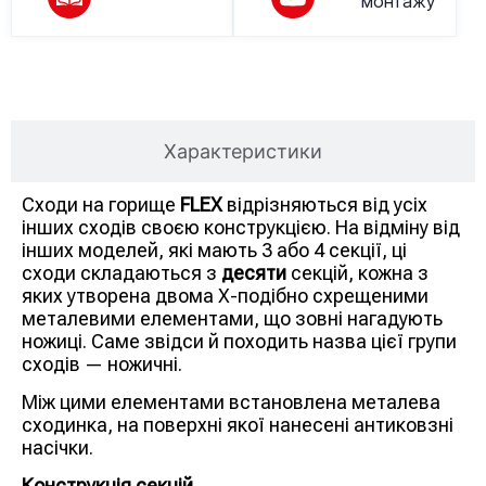
монтажу
Опис товару
Характеристики
Сходи на горище
FLEX
відрізняються від усіх
інших сходів своєю конструкцією. На відміну від
інших моделей, які мають 3 або 4 секції, ці
сходи складаються з
десяти
секцій, кожна з
яких утворена двома Х-подібно схрещеними
металевими елементами, що зовні нагадують
ножиці. Саме звідси й походить назва цієї групи
сходів — ножичні.
Між цими елементами встановлена металева
сходинка, на поверхні якої нанесені антиковзні
насічки.
Конструкція секцій