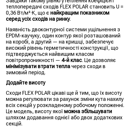
Завдяки такому рівню утеплення коефіцієнт
теплопередачі сходів FLEX POLAR становить U =
0,36 Вт/м²·К, що є
найкращим показником
серед усіх сходів на ринку
.
Наявність двоконтурної системи ущільнення з
EPDM-каучуку, один контур якої розташований
на коробі, а другий — на кришці, забезпечує
високий рівень герметичності конструкції, що
підтверджується найвищим класом
повітропроникності —
4-й клас
. Це дозволяє
мінімізувати втрати тепла
через сходи в
зимовий період.
Додайте висоту
Сходи FLEX POLAR цікаві ще й тим, що їх висоту
можна регулювати за рахунок зміни кута нахилу
всіх секцій у розкладеному робочому положенні.
Це модель, висоту якої
можна збільшувати
шляхом додавання однієї або двох додаткових
секцій.