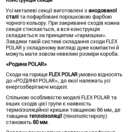
Усі металеві секції виготовлені з
анодованої
сталі
та пофарбовані порошковою фарбою
чорного кольору. При закриванні сходів кожна
секція стискається, а вся конструкція
складається за принципом «гармошки».
Завдяки такій системі складання сходи FLEX
POLAR у складеному вигляді дуже компактні й
можуть мати зовсім невеликі розміри короба.
«Родина POLAR»
Сходи на горище
FLEX POLAR
умовно відносять
до «РОДИНИ POLAR», до якої належать усі
енергозберігаючі моделі.
Спільною особливістю моделі FLEX POLAR та
інших сходів цієї групи є наявність
термоізоляційної кришки товщиною 86 мм, де
товщина
теплоізоляції
(пінополістиролу)
становить
80 мм
.