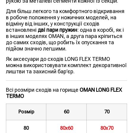
рукою за металеві сегменти кожної із секцій.
Для більш легкого та комфортного відкривання
в робоче положення у ножичних моделей, на
відміну від інших, у конструкції сходів
встановлені
дві пари пружин
: одна в коробі, як і
в інших моделях OMAN, а друга пара кріпиться
до самих сходів, що робить їх опускання та
підйом значно легшими.
Як аксесуари до сходів LONG FLEX TERMO
можна використовувати комплект декоративної
лиштви та захисний бар’єр.
Всі розміри сходів на горище
OMAN LONG FLEX
TERMO
Розмір
60
70
80
80х60
80х70