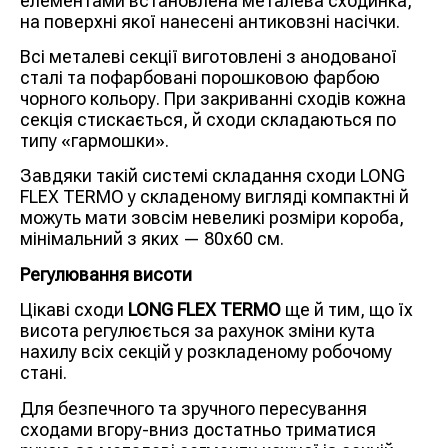
елементами встановлена
металева сходинка,
на поверхні якої нанесені антиковзні насічки.
Всі металеві секції виготовлені з анодованої
сталі та пофарбовані порошковою фарбою
чорного кольору. При закриванні сходів кожна
секція стискається, й сходи складаються по
типу «гармошки».
Завдяки такій системі складання сходи LONG
FLEX TERMO у складеному вигляді компактні й
можуть мати зовсім невеликі розміри короба,
мінімальний з яких — 80х60 см.
Регулювання висоти
Цікаві сходи
LONG FLEX TERMO
ще й тим, що їх
висота регулюється за рахунок зміни кута
нахилу всіх секцій у розкладеному робочому
стані.
Для безпечного та зручного пересування
сходами вгору-вниз достатньо триматися