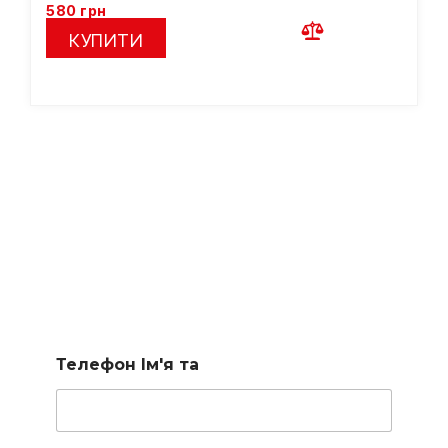
580
грн
КУПИТИ
Підберемо сходи за
вашими параметрами
Заповніть коротку форму і наш менеджер підбере для
вас доступні варіанти
Телефон Ім'я та